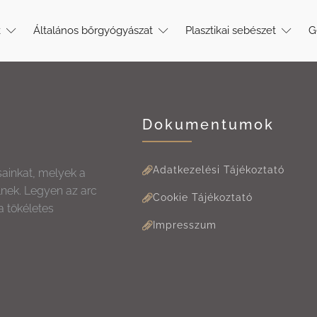
k
Általános bőrgyógyászat
Plasztikai sebészet
G
Dokumentumok
Adatkezelési Tájékoztató
sainkat, melyek a
lnek. Legyen az arc
Cookie Tájékoztató
a tökéletes
Impresszum