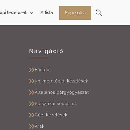
épi kezelések
Árlista
Kapcsolat
Navigáció
Főoldal
Kozmetológiai kezelések
Általános bőrgyógyászat
Plasztikai sebészet
Gépi kezelések
Árak