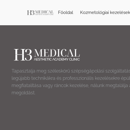
Főoldal
Kozmetológiai kezelése
Tapasztalja meg széleskörű szépségápolási szolgáltatá
legújabb technikákra és professzionális kezelésekre épü
megfiatalítása vagy ráncok kezelése, nálunk megtalálja 
megoldást.