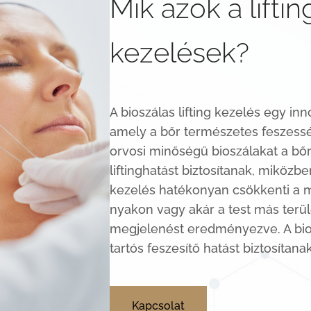
Mik azok a liftin
kezelések?
A bioszálas lifting kezelés egy inn
amely a bőr természetes feszesség
orvosi minőségű bioszálakat a bőr
liftinghatást biztosítanak, miközb
kezelés hatékonyan csökkenti a m
nyakon vagy akár a test más terül
megjelenést eredményezve. A bios
tartós feszesítő hatást biztosítan
Kapcsolat