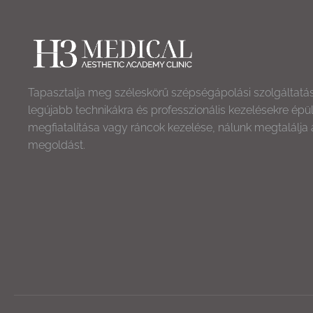
Tapasztalja meg széleskörű szépségápolási szolgáltatá
legújabb technikákra és professzionális kezelésekre épü
megfiatalítása vagy ráncok kezelése, nálunk megtalálja 
megoldást.