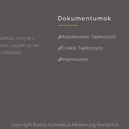
Dokumentumok
Adatkezelési Tájékoztató
sainkat, melyek a
lnek. Legyen az arc
Cookie Tájékoztató
a tökéletes
Impresszum
Copyright ©2023 H3medical Minden jog fenntartva