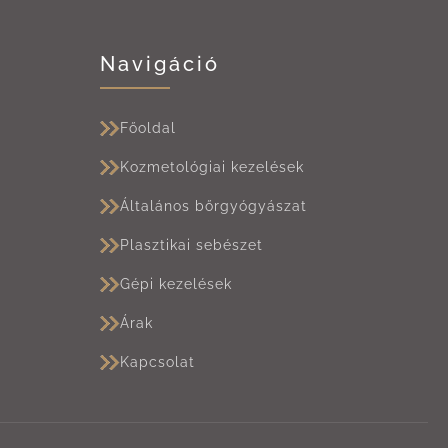
Navigáció
Főoldal
Kozmetológiai kezelések
Általános bőrgyógyászat
Plasztikai sebészet
Gépi kezelések
Árak
Kapcsolat