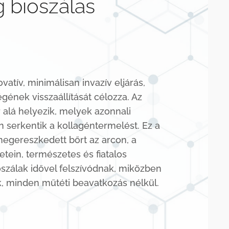
g bioszálas
ovatív, minimálisan invazív eljárás,
ének visszaállítását célozza. Az
 alá helyezik, melyek azonnali
en serkentik a kollagéntermelést. Ez a
egereszkedett bőrt az arcon, a
etein, természetes és fiatalos
zálak idővel felszívódnak, miközben
ak, minden műtéti beavatkozás nélkül.