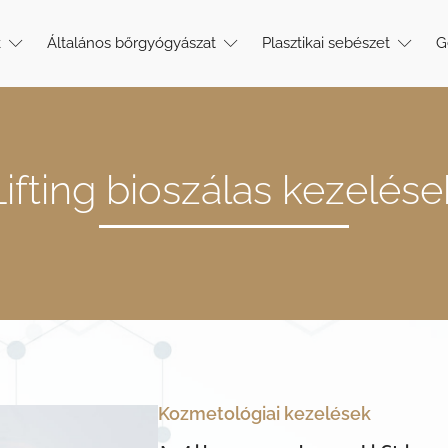
k
Általános bőrgyógyászat
Plasztikai sebészet
G
Lifting bioszálas kezelése
Kozmetológiai kezelések