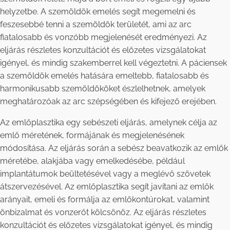
helyzetbe. A szemöldök emelés segít megemelni és
feszesebbé tenni a szemöldök területét, ami az arc
fiatalosabb és vonzóbb megjelenését eredményezi. Az
eljárás részletes konzultációt és előzetes vizsgálatokat
igényel, és mindig szakemberrel kell végeztetni. A páciensek
a szemöldök emelés hatására emeltebb, fiatalosabb és
harmonikusabb szemöldököket észlelhetnek, amelyek
meghatározóak az arc szépségében és kifejező erejében.
Az emlőplasztika egy sebészeti eljárás, amelynek célja az
emlő méretének, formájának és megjelenésének
módosítása. Az eljárás során a sebész beavatkozik az emlők
méretébe, alakjába vagy emelkedésébe, például
implantátumok beültetésével vagy a meglévő szövetek
átszervezésével. Az emlőplasztika segít javítani az emlők
arányait, emeli és formálja az emlőkontúrokat, valamint
önbizalmat és vonzerőt kölcsönöz. Az eljárás részletes
konzultációt és előzetes vizsgálatokat igényel, és mindig