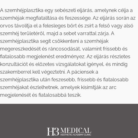
A szemhéjplasztika egy sebészeti eljárás, amelynek célja a
szemhéjak megfiatalítása és feszessége. Az eljárás során az
orvos távolítja el a felesleges bőrt és zsírt a felső vagy alsó
szemhéj területéről, majd a sebet varrattal zárja. A
szemhéjplasztika segít csökkenteni a szemhéjak
megereszkedését és ráncosodását, valamint frissebb és
fiatalosabb megjelenést eredményez. Az eljárás részletes
konzultációt és előzetes vizsgálatokat igényel, és mindig
szakemberrel kell végeztetni. A páciensek a
szemhéjplasztika után feszesebb, frissebb és fiatalosabb
szemhéjakat észlelhetnek, amelyek kisimítják az arc
megjelenését és fiatalosabbá teszik.