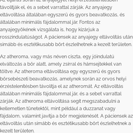
távolítják el, és a sebet varrattal zárják. Az anyajegy
eltávolítása általában egyszerű és gyors beavatkozás, és
általában minimális fájdalommal jár. Fontos az
anyajegyökének vizsgálata is, hogy kizárjuk a
rosszindulatúságot. A páciensek az anyajegy eltávolítás után
simább és esztétikusabb bőrt észlelhetnek a kezelt területen.
Az atheroma, vagy más néven ciszta, egy jóindulatú
elváltozás a bőr alatt, amely zsírral és hámsejtekkel van
töltve. Az atheroma eltávolítása egy egyszerű és gyors
bőrsebészeti beavatkozás, amelynek során az orvos helyi
érzéstelenítésben távolítja el az atheromát. Az eltávolítás
általában minimális fájdalommal jár, és a sebet varrattal
zárják. Az atheroma eltávolítása segít megszabadulni a
kellemetlen tünetektől, mint például a duzzanat vagy
fájdalom, valamint javítja a bőr megjelenését. A páciensek az
eltávolítás után simább és esztétikusabb bőrt észlelhetnek a
kezelt területen.