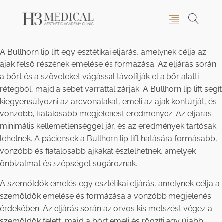
A Bullhorn lip lift egy esztétikai eljárás, amelynek célja az
ajak felső részének emelése és formázása. Az eljárás során
a bőrt és a szöveteket vágással távolítják el a bőr alatti
rétegből, majd a sebet varrattal zárják. A Bullhorn lip lift segít
kiegyensúlyozni az arcvonalakat, emeli az ajak kontúrját, és
vonzóbb, fiatalosabb megjelenést eredményez. Az eljárás
minimális kellemetlenséggel jár, és az eredmények tartósak
lehetnek. A páciensek a Bullhorn lip lift hatására formásabb,
vonzóbb és fiatalosabb ajkakat észlelhetnek, amelyek
önbizalmat és szépséget sugároznak.
A szemöldök emelés egy esztétikai eljárás, amelynek célja a
szemöldök emelése és formázása a vonzóbb megjelenés
érdekében. Az eljárás során az orvos kis metszést végez a
szemöldök felett, majd a bőrt emeli és rögzíti egy újabb