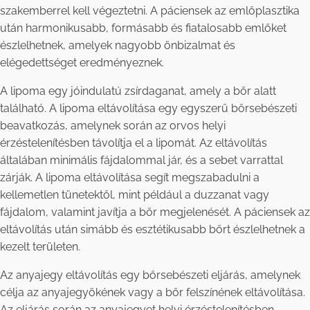
szakemberrel kell végeztetni. A páciensek az emlőplasztika
után harmonikusabb, formásabb és fiatalosabb emlőket
észlelhetnek, amelyek nagyobb önbizalmat és
elégedettséget eredményeznek.
A lipoma egy jóindulatú zsírdaganat, amely a bőr alatt
található. A lipoma eltávolítása egy egyszerű bőrsebészeti
beavatkozás, amelynek során az orvos helyi
érzéstelenítésben távolítja el a lipomát. Az eltávolítás
általában minimális fájdalommal jár, és a sebet varrattal
zárják. A lipoma eltávolítása segít megszabadulni a
kellemetlen tünetektől, mint például a duzzanat vagy
fájdalom, valamint javítja a bőr megjelenését. A páciensek az
eltávolítás után simább és esztétikusabb bőrt észlelhetnek a
kezelt területen.
Az anyajegy eltávolítás egy bőrsebészeti eljárás, amelynek
célja az anyajegyökének vagy a bőr felszínének eltávolítása.
Az eljárás során az anyajegyet helyi érzéstelenítésben