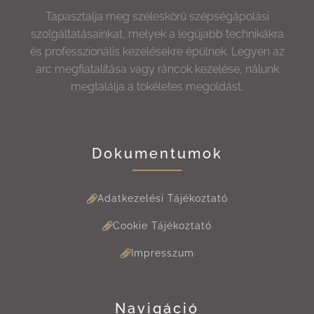
Tapasztalja meg széleskörű szépségápolási
szolgáltatásainkat, melyek a legújabb technikákra
és professzionális kezelésekre épülnek. Legyen az
arc megfiatalítása vagy ráncok kezelése, nálunk
megtalálja a tökéletes megoldást.
Dokumentumok
Adatkezelési Tájékoztató
Cookie Tájékoztató
Impresszum
Navigáció