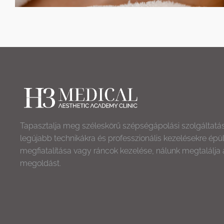
Tapasztalja meg széleskörű szépségápolási szolgáltatá
legújabb technikákra és professzionális kezelésekre épü
megfiatalítása vagy ráncok kezelése, nálunk megtalálja 
megoldást.