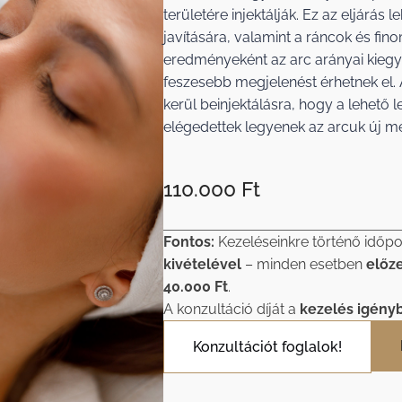
területére injektálják. Ez az eljárás
javítására, valamint a ráncok és fino
eredményeként az arc arányai kiegy
feszesebb megjelenést érhetnek el. 
kerül beinjektálásra, hogy a lehető
elégedettek legyenek az arcuk új m
110.000 Ft
Fontos:
Kezeléseinkre történő időpo
kivételével
– minden esetben
előz
40.000 Ft
.
A konzultáció díját a
kezelés igény
Konzultációt foglalok!