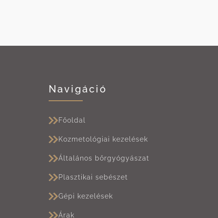
Navigáció
Főoldal
Kozmetológiai kezelések
Általános bőrgyógyászat
Plasztikai sebészet
Gépi kezelések
Árak