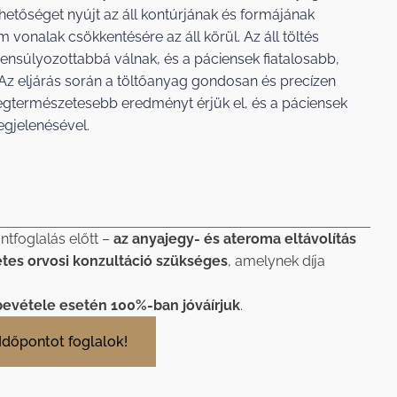
 lehetőséget nyújt az áll kontúrjának és formájának
m vonalak csökkentésére az áll körül. Az áll töltés
ensúlyozottabbá válnak, és a páciensek fiatalosabb,
Az eljárás során a töltőanyag gondosan és precízen
 legtermészetesebb eredményt érjük el, és a páciensek
egjelenésével.
ntfoglalás előtt –
az anyajegy- és ateroma eltávolítás
etes orvosi konzultáció szükséges
, amelynek díja
bevétele esetén 100%-ban jóváírjuk
.
Időpontot foglalok!