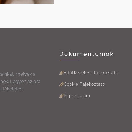
Dokumentumok
Adatkezelési Tájékoztató
sainkat, melyek a
lnek. Legyen az arc
Cookie Tájékoztató
a tökéletes
Impresszum