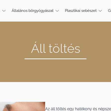
k
Általános bőrgyógyászat
Plasztikai sebészet
G
Áll töltés
Az áll töltés egy hatékony és népsze