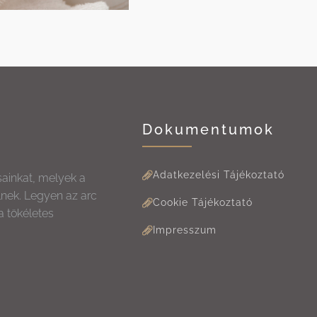
Dokumentumok
Adatkezelési Tájékoztató
sainkat, melyek a
lnek. Legyen az arc
Cookie Tájékoztató
a tökéletes
Impresszum