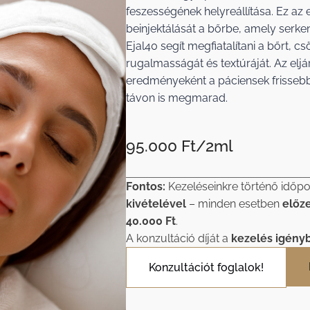
feszességének helyreállítása. Ez az
beinjektálását a bőrbe, amely serkent
Ejal40 segít megfiatalítani a bőrt, c
rugalmasságát és textúráját. Az eljá
eredményeként a páciensek frissebb
távon is megmarad.
95.000 Ft/2ml
Fontos:
Kezeléseinkre történő időpo
kivételével
– minden esetben
előz
40.000 Ft
.
A konzultáció díját a
kezelés igény
Konzultációt foglalok!