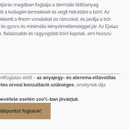
 eljárás magában foglalja a dermális töltőanyag
i a kollagén termelését és segít hidratálni a bőrt. Az
sökkenti a finom vonalakat és ráncokat, és javítja a bőr
rás gyors és minimális kényelmetlenséggel jár. Az Ejal40
, fiatalosabb és ragyogóbb bőrt kapnak, ami hosszú
ntfoglalás előtt –
az anyajegy- és ateroma eltávolítás
etes orvosi konzultáció szükséges
, amelynek díja
bevétele esetén 100%-ban jóváírjuk
.
Időpontot foglalok!