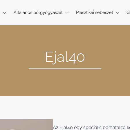
k
Általános bőrgyógyászat
Plasztikai sebészet
G
Ejal40
Az Ejal40 egy speciális bőrfiatalító