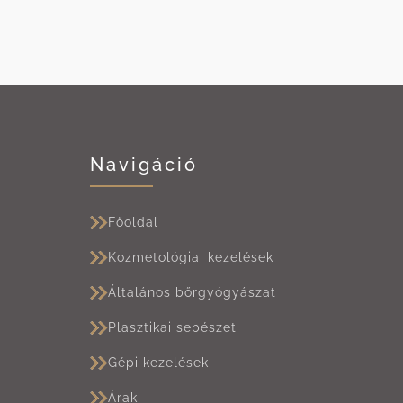
Navigáció
Főoldal
Kozmetológiai kezelések
Általános bőrgyógyászat
Plasztikai sebészet
Gépi kezelések
Árak