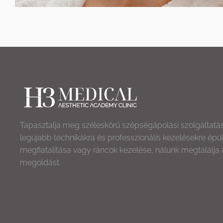
Tapasztalja meg széleskörű szépségápolási szolgáltatá
legújabb technikákra és professzionális kezelésekre épü
megfiatalítása vagy ráncok kezelése, nálunk megtalálja 
megoldást.