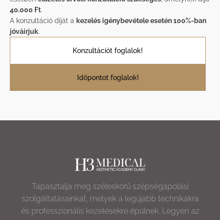
40.000 Ft
.
A konzultáció díját a
kezelés igénybevétele esetén 100%-ban
jóváírjuk
.
Konzultációt foglalok!
Időpontot foglalok!
Tapasztalja meg széleskörű szépségápolási
szolgáltatásainkat, melyek a legújabb technikákra
és professzionális kezelésekre épülnek. Legyen az