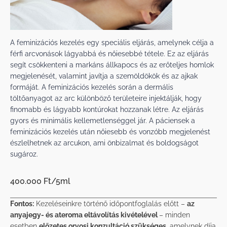
A feminizációs kezelés egy speciális eljárás, amelynek célja a
férfi arcvonások lágyabbá és nőiesebbé tétele. Ez az eljárás
segít csökkenteni a markáns állkapocs és az erőteljes homlok
megjelenését, valamint javítja a szemöldökök és az ajkak
formáját. A feminizációs kezelés során a dermális
töltőanyagot az arc különböző területeire injektálják, hogy
finomabb és lágyabb kontúrokat hozzanak létre. Az eljárás
gyors és minimális kellemetlenséggel jár. A páciensek a
feminizációs kezelés után nőiesebb és vonzóbb megjelenést
észlelhetnek az arcukon, ami önbizalmat és boldogságot
sugároz.
400.000 Ft/5ml
Fontos:
Kezeléseinkre történő időpontfoglalás előtt –
az
anyajegy- és ateroma eltávolítás kivételével
– minden
esetben
előzetes orvosi konzultáció szükséges
, amelynek díja