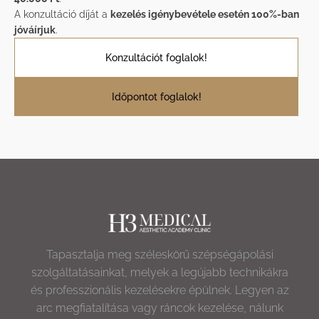
A konzultáció díját a
kezelés igénybevétele esetén 100%-ban
jóváírjuk
.
Konzultációt foglalok!
Időpontot foglalok!
Tapasztalja meg széleskörű szépségápolási
szolgáltatásainkat, melyek a legújabb technikákra
és professzionális kezelésekre épülnek. Legyen az
arc megfiatalítása vagy ráncok kezelése, nálunk