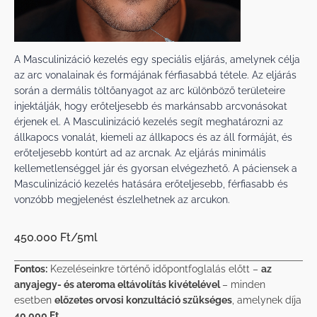
A Masculinizáció kezelés egy speciális eljárás, amelynek célja
az arc vonalainak és formájának férfiasabbá tétele. Az eljárás
során a dermális töltőanyagot az arc különböző területeire
injektálják, hogy erőteljesebb és markánsabb arcvonásokat
érjenek el. A Masculinizáció kezelés segít meghatározni az
állkapocs vonalát, kiemeli az állkapocs és az áll formáját, és
erőteljesebb kontúrt ad az arcnak. Az eljárás minimális
kellemetlenséggel jár és gyorsan elvégezhető. A páciensek a
Masculinizáció kezelés hatására erőteljesebb, férfiasabb és
vonzóbb megjelenést észlelhetnek az arcukon.
450.000 Ft/5ml
Fontos:
Kezeléseinkre történő időpontfoglalás előtt –
az
anyajegy- és ateroma eltávolítás kivételével
– minden
esetben
előzetes orvosi konzultáció szükséges
, amelynek díja
40.000 Ft
.