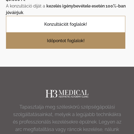
A konzultáció díját a
kezelés igénybevétele esetén 100%-ban
jóváírjuk
.
Konzultációt foglalok!
Időpontot foglalok!
Tapasztalja meg széleskörű szépségápolási
szolgáltatásainkat, melyek a legújabb technikákra
és professzionális kezelésekre épülnek. Legyen az
arc megfiatalítása vagy ráncok kezelése, nálunk