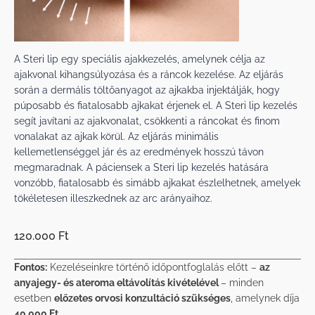
A Steri lip egy speciális ajakkezelés, amelynek célja az
ajakvonal kihangsúlyozása és a ráncok kezelése. Az eljárás
során a dermális töltőanyagot az ajkakba injektálják, hogy
púposabb és fiatalosabb ajkakat érjenek el. A Steri lip kezelés
segít javítani az ajakvonalat, csökkenti a ráncokat és finom
vonalakat az ajkak körül. Az eljárás minimális
kellemetlenséggel jár és az eredmények hosszú távon
megmaradnak. A páciensek a Steri lip kezelés hatására
vonzóbb, fiatalosabb és simább ajkakat észlelhetnek, amelyek
tökéletesen illeszkednek az arc arányaihoz.
120.000 Ft
Fontos:
Kezeléseinkre történő időpontfoglalás előtt –
az
anyajegy- és ateroma eltávolítás kivételével
– minden
esetben
előzetes orvosi konzultáció szükséges
, amelynek díja
40.000 Ft
.