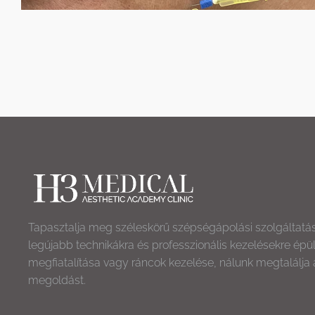
Tapasztalja meg széleskörű szépségápolási szolgáltatá
legújabb technikákra és professzionális kezelésekre épü
megfiatalítása vagy ráncok kezelése, nálunk megtalálja 
megoldást.