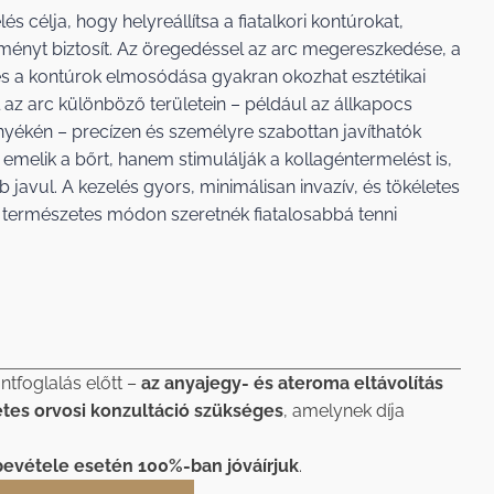
s célja, hogy helyreállítsa a fiatalkori kontúrokat,
ényt biztosít. Az öregedéssel az arc megereszkedése, a
 a kontúrok elmosódása gyakran okozhat esztétikai
 az arc különböző területein – például az állkapocs
nyékén – precízen és személyre szabottan javíthatók
emelik a bőrt, hanem stimulálják a kollagéntermelést is,
javul. A kezelés gyors, minimálisan invazív, és tökéletes
 természetes módon szeretnék fiatalosabbá tenni
ntfoglalás előtt –
az anyajegy- és ateroma eltávolítás
etes orvosi konzultáció szükséges
, amelynek díja
bevétele esetén 100%-ban jóváírjuk
.