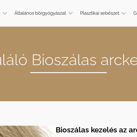
k
Általános bőrgyógyászat
Plasztikai sebészet
G
láló Bioszálas arck
Bioszálas kezelés az arc