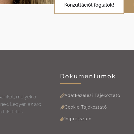
Konzultációt foglalok!
Dokumentumok
Adatkezelési Tájékoztató
sainkat, melyek a
lnek. Legyen az arc
Cookie Tájékoztató
a tökéletes
Impresszum