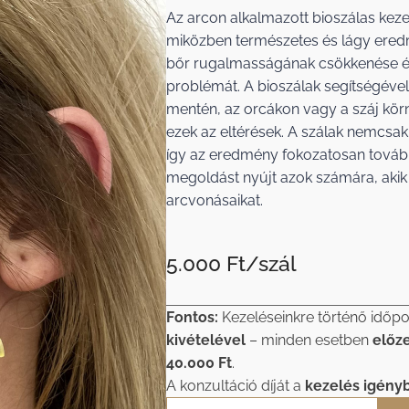
Az arcon alkalmazott bioszálas kezelé
miközben természetes és lágy eredm
bőr rugalmasságának csökkenése és
problémát. A bioszálak segítségével
mentén, az orcákon vagy a száj kör
ezek az eltérések. A szálak nemcsak 
így az eredmény fokozatosan tovább 
megoldást nyújt azok számára, akik
arcvonásaikat.
5.000 Ft/szál
Fontos:
Kezeléseinkre történő időpo
kivételével
– minden esetben
előz
40.000 Ft
.
A konzultáció díját a
kezelés igény