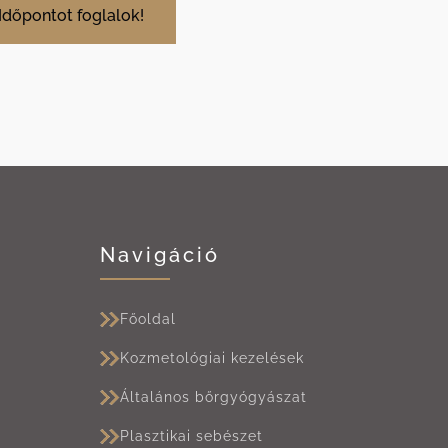
Időpontot foglalok!
Navigáció
Főoldal
Kozmetológiai kezelések
Általános bőrgyógyászat
Plasztikai sebészet