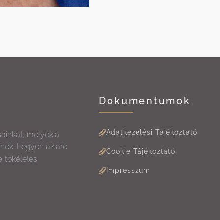
Dokumentumok
Adatkezelési Tájékoztató
sainkat, melyek a
lnek. Legyen az arc
Cookie Tájékoztató
a tökéletes
Impresszum