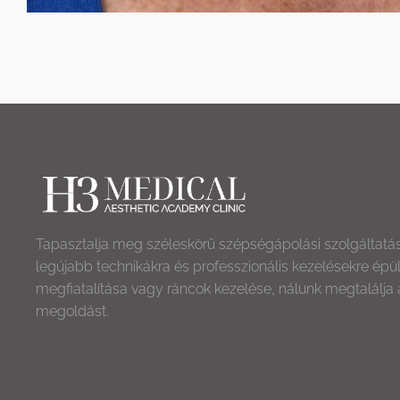
Tapasztalja meg széleskörű szépségápolási szolgáltatá
legújabb technikákra és professzionális kezelésekre épü
megfiatalítása vagy ráncok kezelése, nálunk megtalálja 
megoldást.