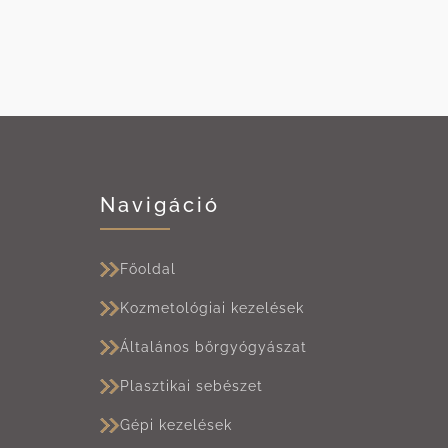
Navigáció
Főoldal
Kozmetológiai kezelések
Általános bőrgyógyászat
Plasztikai sebészet
Gépi kezelések