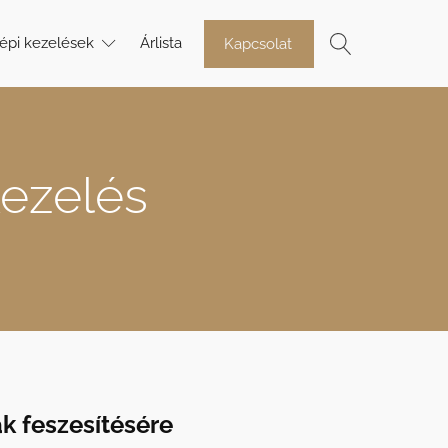
épi kezelések
Árlista
Kapcsolat
kezelés
k feszesítésére