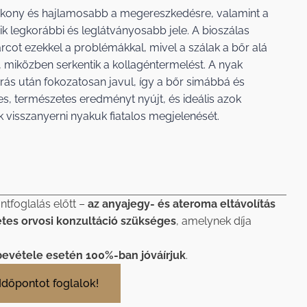
vékony és hajlamosabb a megereszkedésre, valamint a
 legkorábbi és leglátványosabb jele. A bioszálas
rcot ezekkel a problémákkal, mivel a szálak a bőr alá
k, miközben serkentik a kollagéntermelést. A nyak
ás után fokozatosan javul, így a bőr simábbá és
tes, természetes eredményt nyújt, és ideális azok
k visszanyerni nyakuk fiatalos megjelenését.
ntfoglalás előtt –
az anyajegy- és ateroma eltávolítás
etes orvosi konzultáció szükséges
, amelynek díja
bevétele esetén 100%-ban jóváírjuk
.
Időpontot foglalok!