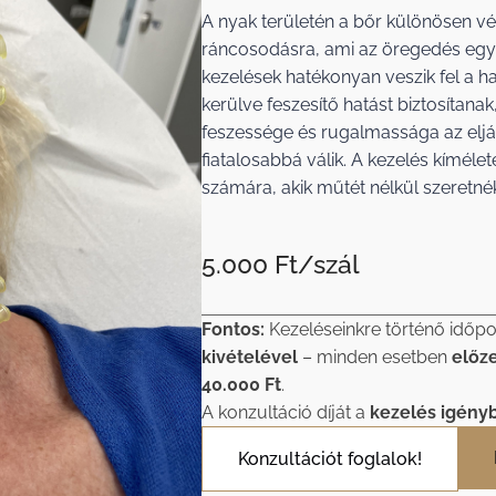
A nyak területén a bőr különösen 
ráncosodásra, ami az öregedés egyik
kezelések hatékonyan veszik fel a ha
kerülve feszesítő hatást biztosítana
feszessége és rugalmassága az eljár
fiatalosabbá válik. A kezelés kíméle
számára, akik műtét nélkül szeretné
5.000 Ft/szál
Fontos:
Kezeléseinkre történő időpo
kivételével
– minden esetben
előz
40.000 Ft
.
A konzultáció díját a
kezelés igény
Konzultációt foglalok!