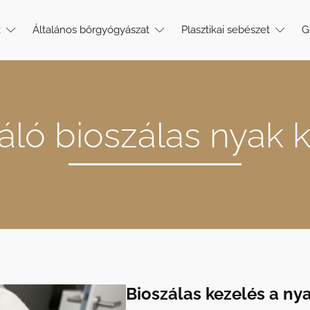
k
Általános bőrgyógyászat
Plasztikai sebészet
G
áló bioszálas nyak 
Bioszálas kezelés a nya