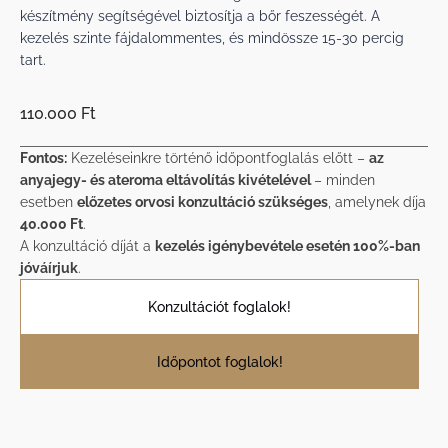
készítmény segítségével biztosítja a bőr feszességét. A
kezelés szinte fájdalommentes, és mindössze 15-30 percig
tart.
110.000 Ft
Fontos:
Kezeléseinkre történő időpontfoglalás előtt –
az
anyajegy- és ateroma eltávolítás kivételével
– minden
esetben
előzetes orvosi konzultáció szükséges
, amelynek díja
40.000 Ft
.
A konzultáció díját a
kezelés igénybevétele esetén 100%-ban
jóváírjuk
.
Konzultációt foglalok!
Időpontot foglalok!