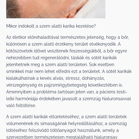
Mikor indokolt a szem alatti karika kezelése?
Az életkor előrehaladtával természetes jelenség, hogy a bőr,
különösen a szem alatti érzékeny terület elvékonyodik. A
kötőszövetek idővel veszítenek feszességükből, a bőr egyre
nehezebben tud regenerálódni, táskák és sötét karikák
jelenhetnek meg a szem alatti területen. Sok esetben
sminkkel már nem lehet elfedni ezt a területet. A sötét karikák
kialakulhatnak a kevés alvás, stressz, dohányzás,
vérszegénység és pajzsmirigybetegség következtében is.
Amennyiben a probléma tartósan jelen van, a páciens testi-
lelki harmóniája érdekében javasolt a szemzúg hialuronsavval
való feltöltése.
A szem alatti karikák eltüntetéséhez, a szem alatti területek
volumenének és simaságának helyreállításához, a szemzúg
töltéséhez felszívódó töltőanyagot használunk, amely a
szervezetben természetesen megtalálható hialuronsav