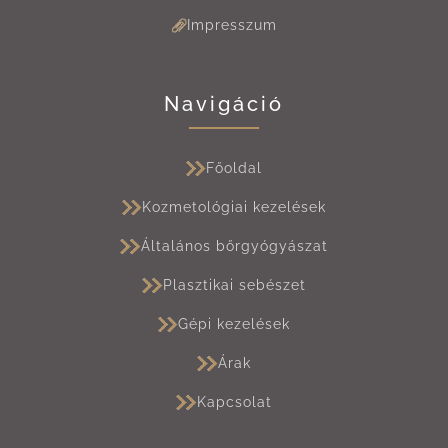
Impresszum
Navigáció
Főoldal
Kozmetológiai kezelések
Általános bőrgyógyászat
Plasztikai sebészet
Gépi kezelések
Árak
Kapcsolat