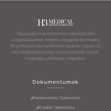
Tapasztalja meg széleskörű szépségápolási
szolgáltatásainkat, melyek a legújabb technikákra
és professzionális kezelésekre épülnek. Legyen az
arc megfiatalítása vagy ráncok kezelése, nálunk
megtalálja a tökéletes megoldást.
Dokumentumok
Adatkezelési Tájékoztató
Cookie Tájékoztató