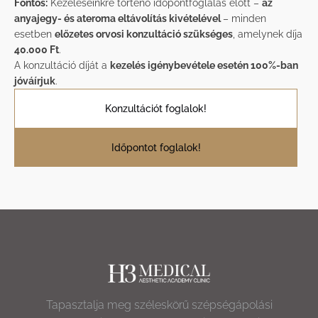
Fontos:
Kezeléseinkre történő időpontfoglalás előtt –
az
anyajegy- és ateroma eltávolítás kivételével
– minden
esetben
előzetes orvosi konzultáció szükséges
, amelynek díja
40.000 Ft
.
A konzultáció díját a
kezelés igénybevétele esetén 100%-ban
jóváírjuk
.
Konzultációt foglalok!
Időpontot foglalok!
Tapasztalja meg széleskörű szépségápolási