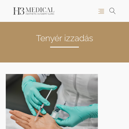
Tenyér izzadás