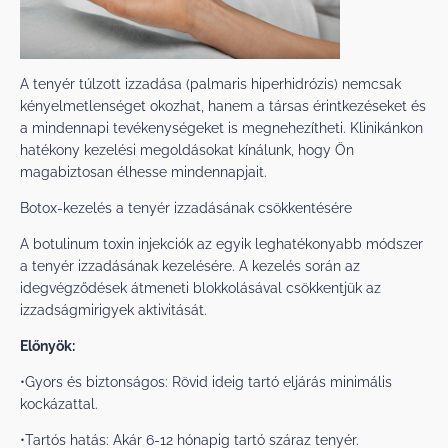
A tenyér túlzott izzadása (palmaris hiperhidrózis) nemcsak
kényelmetlenséget okozhat, hanem a társas érintkezéseket és
a mindennapi tevékenységeket is megnehezítheti. Klinikánkon
hatékony kezelési megoldásokat kínálunk, hogy Ön
magabiztosan élhesse mindennapjait.
Botox-kezelés a tenyér izzadásának csökkentésére
A botulinum toxin injekciók az egyik leghatékonyabb módszer
a tenyér izzadásának kezelésére. A kezelés során az
idegvégződések átmeneti blokkolásával csökkentjük az
izzadságmirigyek aktivitását.
Előnyök:
•Gyors és biztonságos: Rövid ideig tartó eljárás minimális
kockázattal.
•Tartós hatás: Akár 6-12 hónapig tartó száraz tenyér.